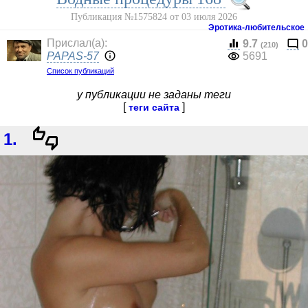
Публикация №1575824 от 03 июля 2026
Эротика-любительское
Прислал(a):
9.7
0
(210)
PAPAS-57
5691
Список публикаций
у публикации не заданы теги
[
]
теги сайта
1.