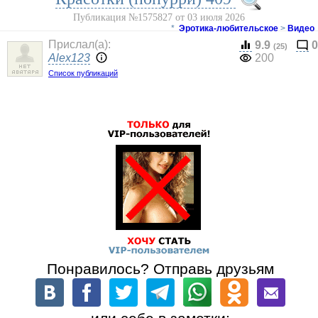
Публикация №1575827 от 03 июля 2026
*
Эротика-любительское
>
Видео
Прислал(a):
9.9
0
(25)
Alex123
200
Список публикаций
Понравилось? Отправь друзьям