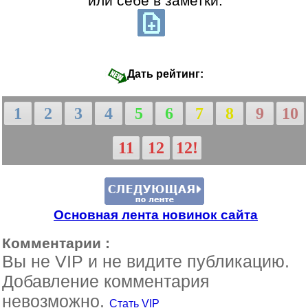
или себе в заметки:
Дать рейтинг:
1
2
3
4
5
6
7
8
9
10
11
12
12!
Основная лента новинок сайта
Комментарии :
Вы не VIP и не видите публикацию.
Добавление комментария
невозможно.
Стать VIP