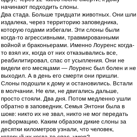
начинают подходить слоны.
Два стада. Больше тридцати животных. Они шли
издалека, через территорию заповедника,
которую годами избегали. Эти слоны были
когда-то агрессивными, травмированными
войной и браконьерами. Именно Лоуренс когда-
то взял их, когда от них отказывались все,
реабилитировал, спас от усыпления. Они не
видели его месяцами — Лоуренс был болен и не
выходил. А в день его смерти они пришли.
Слоны подошли к дому и остановились. Встали
в молчании. Не ели, не двигались дальше,
просто стояли. Два дня. Потом медленно ушли
обратно в заповедник. Семья Энтони была в
шоке: никто их не звал, никто не мог передать
информацию. Каким образом дикие слоны за
десятки километров узнали, что человек,
который их когда-то спас, умер?