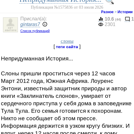
Публикация №1575836 от 03 июля 2026
Разное
>
Истории
Прислал(a):
10.6
1
(44)
gintaras7
2301
Список публикаций
слоны
[
]
теги сайта
Непридуманная История...
Слоны пришли проститься через 12 часов
Март 2012 года, Южная Африка. Лоуренс
Энтони, известный защитник природы и автор
книги «Заклинатель слонов», умирает от
сердечного приступа у себя дома в заповеднике
Тула Тула. Его семья готовится к похоронам.
Никто не сообщает об этом прессе.
Информация держится в узком кругу близких. И
вдруг, через 12 часов после смерти, к дому