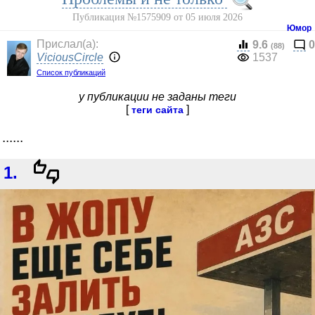
Публикация №1575909 от 05 июля 2026
Юмор
Прислал(a):
9.6
0
(88)
ViciousCircle
1537
Список публикаций
у публикации не заданы теги
[
]
теги сайта
......
1.