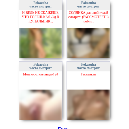
Pokazuha
Pokazuha
часто смотрят
часто смотрят
И ВЕДЬ НЕ СКАЖЕШЬ,
СОЛЯНКА для любителей
ЧТО ГОЛЕНЬКАЯ:-))) В
смотреть (РАССМОТРЕТЬ)
КУПАЛЬНИК...
любит...
Pokazuha
Pokazuha
часто смотрят
часто смотрят
Мои короткие видео! 24
Рыженкая