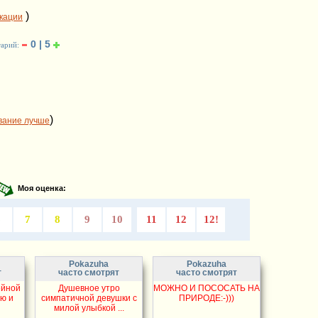
)
икации
0 | 5
тарий:
)
вание лучше
Моя оценка:
6
7
8
9
10
11
12
12!
Pokazuha
Pokazuha
т
часто смотрят
часто смотрят
ейной
Душевное утро
МОЖНО И ПОСОСАТЬ НА
ю и
симпатичной девушки с
ПРИРОДЕ:-)))
милой улыбкой ...