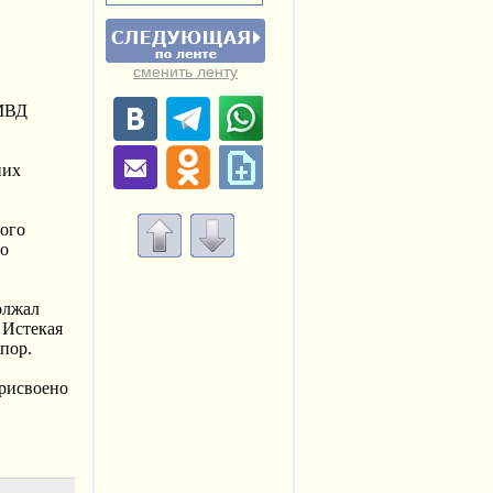
сменить ленту
 МВД
них
ного
но
олжал
 Истекая
пор.
присвоено