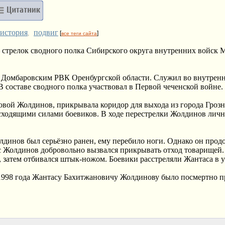
история
подвиг
,
[
]
все теги сайта
 стрелок сводного полка Сибирского округа внутренних войск
у Домбаровским РВК Оренбургской области. Служил во внутрен
 составе сводного полка участвовал в Первой чеченской войне.
довой Жолдинов, прикрывала коридор для выхода из города Гроз
осходящими силами боевиков. В ходе перестрелки Жолдинов лич
лдинов был серьёзно ранен, ему перебило ноги. Однако он прод
ас Жолдинов добровольно вызвался прикрывать отход товарищей.
ы, затем отбивался штык-ножом. Боевики расстреляли Жантаса в у
 1998 года Жантасу Бахитжановичу Жолдинову было посмертно 