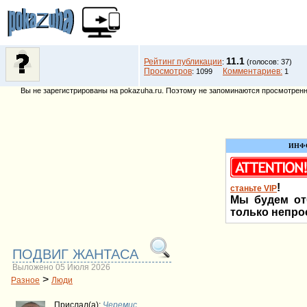
11.1
Рейтинг публикации
:
(голосов: 37)
Просмотров
Комментариев:
: 1099
1
Вы не зарегистрированы на pokazuha.ru. Поэтому не запоминаются просмотренны
ИНФ
!
станьте VIP
Мы будем от
только непро
ПОДВИГ ЖАНТАСА
Выложено 05 Июля 2026
>
Разное
Люди
Прислал(a):
Черемис