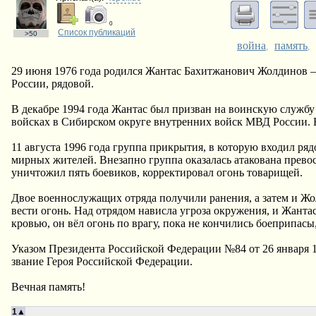
0
Список публикаций
>50
война
память
,
,
29 июня 1976 года родился Жантас Бахитжанович Жолдинов –
России, рядовой.
В декабре 1994 года Жантас был призван на воинскую служб
войсках в Сибирском округе внутренних войск МВД России. В
11 августа 1996 года группа прикрытия, в которую входил ря
мирных жителей. Внезапно группа оказалась атакована прев
уничтожил пять боевиков, корректировал огонь товарищей.
Двое военнослужащих отряда получили ранения, а затем и Жо
вести огонь. Над отрядом нависла угроза окружения, и Жант
кровью, он вёл огонь по врагу, пока не кончились боеприпас
Указом Президента Российской Федерации №84 от 26 января
звание Героя Российской Федерации.
Вечная память!
1▲