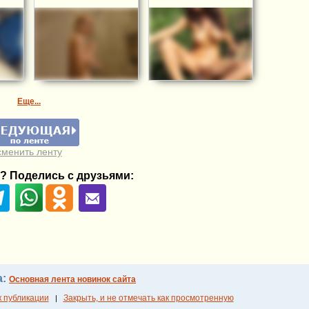
Еще...
сменить ленту
? Поделись с друзьями:
а:
Основная лента новинок сайта
к публикации
Закрыть, и не отмечать как просмотренную
|