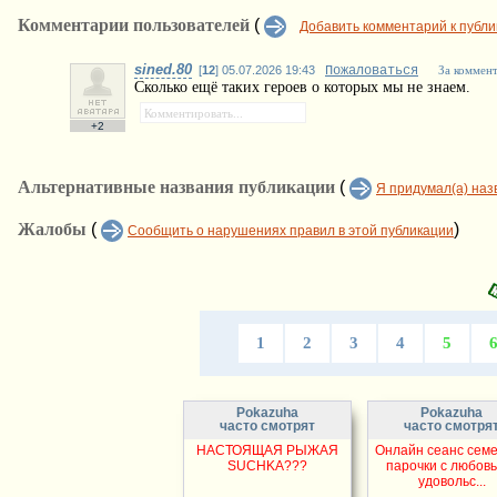
Комментарии пользователей
(
Добавить комментарий к публ
sined.80
[
12
] 05.07.2026 19:43
Пожаловаться
За коммен
Сколько ещё таких героев о которых мы не знаем.
+2
Альтернативные названия публикации
(
Я придумал(а) наз
Жалобы
(
)
Сообщить о нарушениях правил в этой публикации
1
2
3
4
5
Pokazuha
Pokazuha
часто смотрят
часто смотря
НАСТОЯЩАЯ РЫЖАЯ
Онлайн сеанс сем
SUCHKA???
парочки с любовь
удовольс...