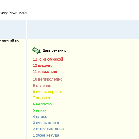
cfm?key_or=1575921
бликаций по
12! с изюминкой
12 шедевр
11 гениально
10 великолепно
9 отлично
8 очень хорошо
7 хорошо
6 неплохо
5 никак
4 плохо
3 очень плохо
2 отвратительно
1 хуже некуда