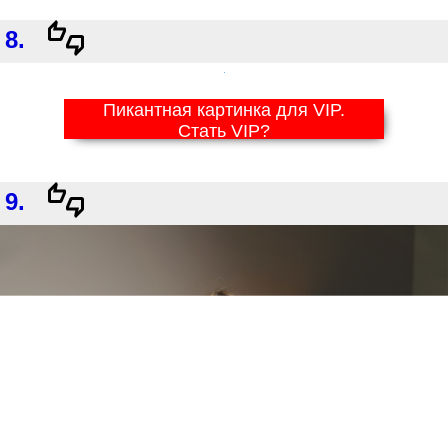
8.
Пикантная картинка для VIP.
Стать VIP?
9.