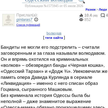
Публикация №1575945 от 05 июля 2026
Разное
>
Люди
Прислал(a):
10.4
4
(40)
gintaras7
852
Список публикаций
bолкодав
[
]
теги сайта
Бандиты не могли его подстрелить – считали
заговоренным и за глаза называли волкодавом.
Он и впрямь охотился на криминальных
«волков» – обезвредил банды «Черная кошка»,
«Одесский Тарзан» и «Додж ¾». Увековечили же
память опера Давида Курлянда в сериале
«Ликвидация» – именно с него списан образ
Гоцмана, сыгранного Машковым.
Без криминала история Одессы была бы
неполной – даже знаменитое выражение
«Одесса-мама» обязано произошедшему здесь