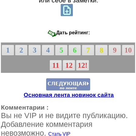
или себе в заметки:
Дать рейтинг:
1
2
3
4
5
6
7
8
9
10
11
12
12!
Основная лента новинок сайта
Комментарии :
Вы не VIP и не видите публикацию.
Добавление комментария
невозможно.
Стать VIP