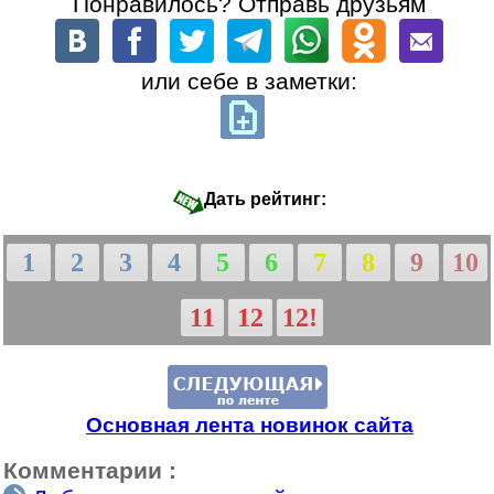
Понравилось? Отправь друзьям
или себе в заметки:
Дать рейтинг:
1
2
3
4
5
6
7
8
9
10
11
12
12!
Основная лента новинок сайта
Комментарии :