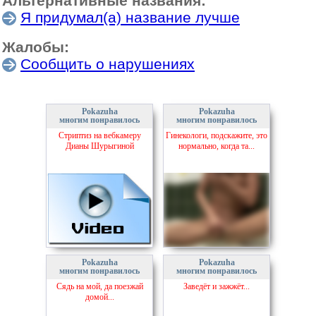
Альтернативные названия:
Я придумал(а) название лучше
Жалобы:
Сообщить о нарушениях
Pokazuha
Pokazuha
многим понравилось
многим понравилось
Стриптиз на вебкамеру
Гинекологи, подскажите, это
Дианы Шурыгиной
нормально, когда та...
Pokazuha
Pokazuha
многим понравилось
многим понравилось
Сядь на мой, да поезжай
Заведёт и зажжёт...
домой...