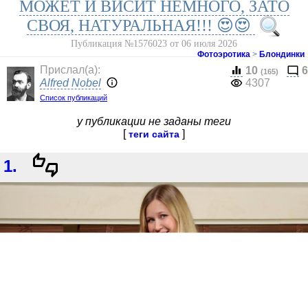
МОЖЕТ И ВИСИТ НЕМНОГО, ЗАТО
СВОЯ, НАТУРАЛЬНАЯ!!! 😍😍
Публикация №1576023 от 06 июля 2026
Фотоэротика
>
Блондинки
Прислал(a):
10
6
(165)
Alfred Nobel
4307
Список публикаций
у публикации не заданы теги
[
]
теги сайта
1.