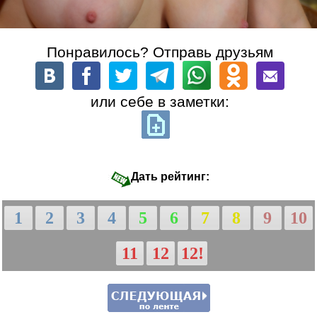
Понравилось? Отправь друзьям
или себе в заметки:
Дать рейтинг:
1
2
3
4
5
6
7
8
9
10
11
12
12!