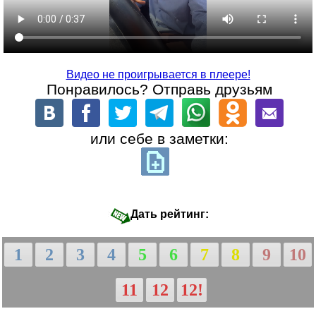
Видео не проигрывается в плеере!
Понравилось? Отправь друзьям
или себе в заметки:
Дать рейтинг:
1
2
3
4
5
6
7
8
9
10
11
12
12!