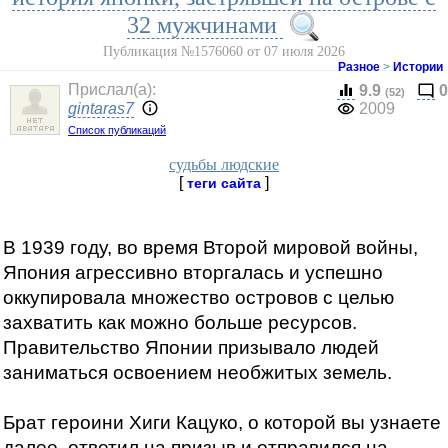
32 мужчинами
Публикация №1576060 от 07 июля 2026
Разное
>
Истории
Прислал(a):
9.9
0
(52)
gintaras7
2009
Список публикаций
судьбы людские
[
]
теги сайта
В 1939 году, во время Второй мировой войны,
Япония агрессивно вторгалась и успешно
оккупировала множество островов с целью
захватить как можно больше ресурсов.
Правительство Японии призывало людей
заниматься освоением необжитых земель.
Брат героини Хиги Кацуко, о которой вы узнаете
далее, ответил на призыв и отправился на