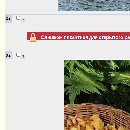
2▲
Слишком пикантная для открытого раз
3▲