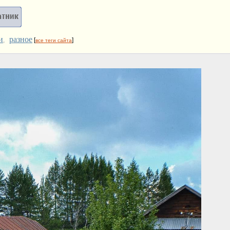
и
разное
,
[
]
все теги сайта