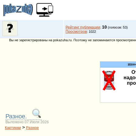
10
Рейтинг публикации
:
(голосов: 53)
Просмотров
: 1022
Вы не зарегистрированы на pokazuha.ru. Поэтому не запоминаются просмотренны
ИНФ
О
надо
про
Разное.
Выложено 07 Июля 2026
>
Картинки
Разное