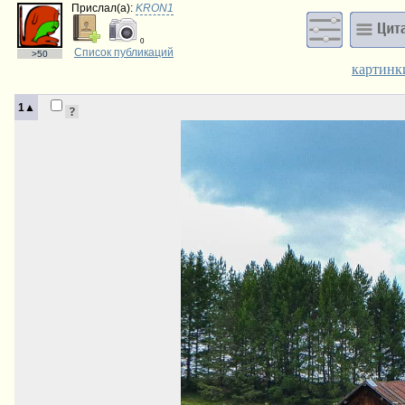
Прислал(a):
KRON1
0
Список публикаций
>50
картинк
1▲