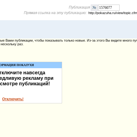
Публикация
Прямая ссылка на эту публикацию:
http://pokazuha.ru/view/topic.
е Вами публикации, чтобы показывать только новые. Из-за этого Вы видите много пу
нескольку раз.
ОРМАЦИЯ ПОКАЗУХИ
тключите навсегда
едливую рекламу при
смотре публикаций!
Отключить!