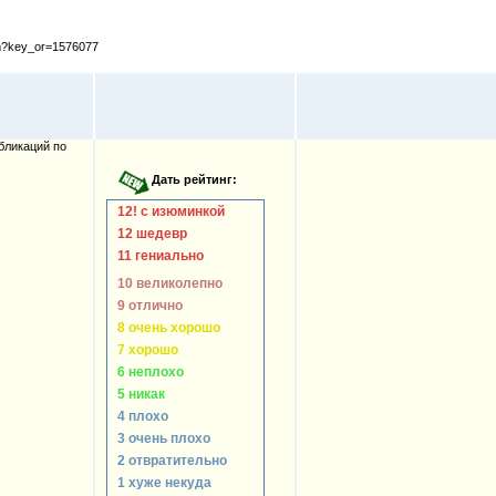
cfm?key_or=1576077
бликаций по
12! с изюминкой
12 шедевр
11 гениально
10 великолепно
9 отлично
8 очень хорошо
7 хорошо
6 неплохо
5 никак
4 плохо
3 очень плохо
2 отвратительно
1 хуже некуда