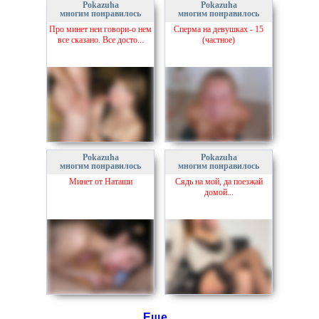
Pokazuha
Pokazuha
многим понравилось
многим понравилось
Про минет неи говори-о нем
Сперма на девушках - 15
все сказано. Все досто...
(частное)
Pokazuha
Pokazuha
многим понравилось
многим понравилось
Минет от Наташи
Сядь на мой, да поезжай
домой...
Еще...