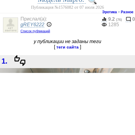
Публикация №1576082 от 07 июля 2026
Эротика
>
Разное
Прислал(a):
9.2
0
(76)
gREY6222
1285
Список публикаций
у публикации не заданы теги
[
]
теги сайта
1.