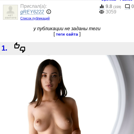
Прислал(a):
9.8
0
(159)
gREY6222
3059
Список публикаций
у публикации не заданы теги
[
]
теги сайта
1.