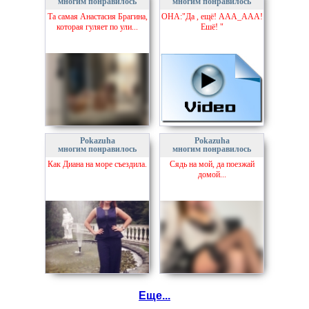
многим понравилось
многим понравилось
Та самая Анастасия Брагина,
ОНА:"Да , ещё! ААА_ААА!
которая гуляет по ули...
Ешё! "
Pokazuha
Pokazuha
многим понравилось
многим понравилось
Как Диана на море съездила.
Сядь на мой, да поезжай
домой...
Еще...