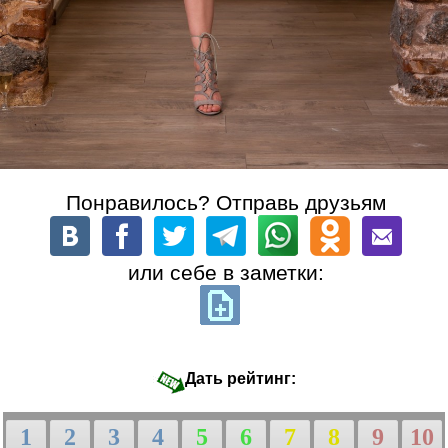
Понравилось? Отправь друзьям
или себе в заметки:
Дать рейтинг:
1
2
3
4
5
6
7
8
9
10