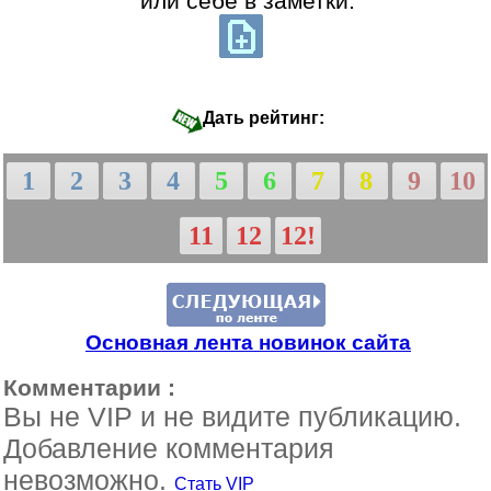
или себе в заметки:
Дать рейтинг:
1
2
3
4
5
6
7
8
9
10
11
12
12!
Основная лента новинок сайта
Комментарии :
Вы не VIP и не видите публикацию.
Добавление комментария
невозможно.
Стать VIP