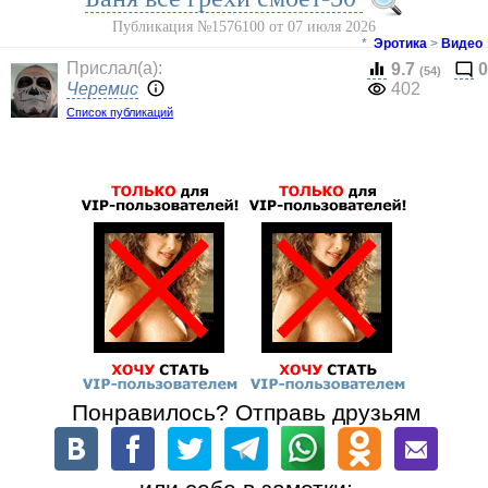
Публикация №1576100 от 07 июля 2026
*
Эротика
>
Видео
Прислал(a):
9.7
0
(54)
Черемис
402
Список публикаций
Понравилось? Отправь друзьям