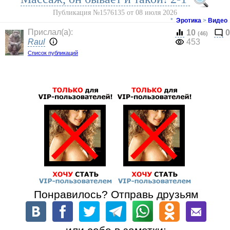
Публикация №1576135 от 08 июля 2026
*
Эротика
>
Видео
Прислал(a):
10
0
(46)
Raul
453
Список публикаций
Понравилось? Отправь друзьям