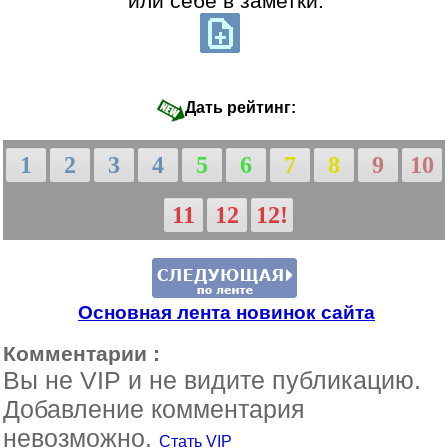
или себе в заметки:
Дать рейтинг:
1
2
3
4
5
6
7
8
9
10
11
12
12!
Основная лента новинок сайта
Комментарии :
Вы не VIP и не видите публикацию.
Добавление комментария
невозможно.
Стать VIP