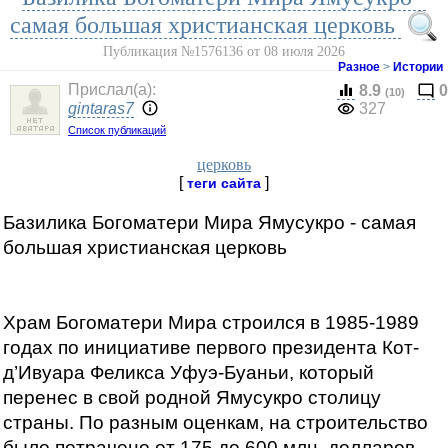
самая большая христианская церковь
Публикация №1576136 от 08 июля 2026
Разное
>
Истории
Прислал(a):
8.9
0
(10)
gintaras7
327
Список публикаций
церковь
[
]
теги сайта
Базилика Богоматери Мира Ямусукро - самая
большая христианская церковь
Храм Богоматери Мира строился в 1985-1989
годах по инициативе первого президента Кот-
д’Ивуара Феликса Уфуэ-Буаньи, который
перенес в свой родной Ямусукро столицу
страны. По разным оценкам, на строительство
было потрачено от 175 до 600 млн. долларов.