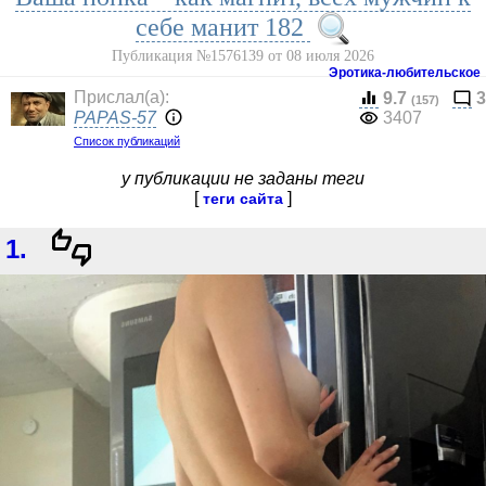
себе манит 182
Публикация №1576139 от 08 июля 2026
Эротика-любительское
Прислал(a):
9.7
3
(157)
PAPAS-57
3407
Список публикаций
у публикации не заданы теги
[
]
теги сайта
1.