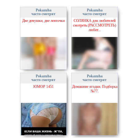
Pokazuha
Pokazuha
часто смотрят
часто смотрят
Две девушки, две ленточки
СОЛЯНКА для любителей
смотреть (РАССМОТРЕТЬ)
любит...
Pokazuha
Pokazuha
часто смотрят
часто смотрят
ЮМОР 1451
Домашние ягодки. Подборка
№77.