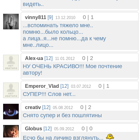
видеть..
0 | 1
vinny811
[9]
13.12.2010
...вспоминать тяжело мне..
помню...было кольцо...
а лица..я...не помню...да к чему
мне..лицо...
0 | 2
Alex-ua
[12]
11.01.2012
НУ ОЧЕНЬ КРАСИВО!!! Мое почтение
автору!
0 | 1
Emperor_Vlad
[12]
03.07.2012
СУПЕР!!! Слов нет...
0 | 2
creativ
[12]
05.08.2012
Снято супер и без пошлятины
0 | 0
Globus
[12]
05.09.2012
Есчо бы на личико взглянуть...