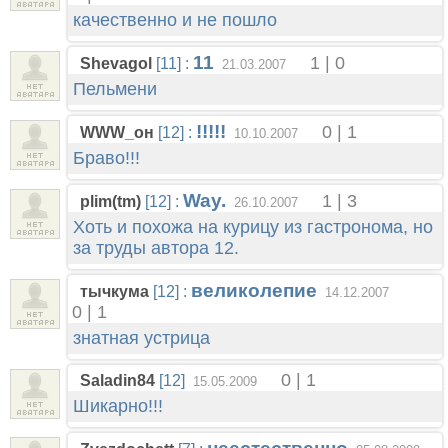
качественно и не пошло
11
1 | 0
Shevagol
[11] :
21.03.2007
Пельмени
!!!!!
0 | 1
WWW_он
[12] :
10.10.2007
Браво!!!
Way.
1 | 3
plim(tm)
[12] :
26.10.2007
Хоть и похожа на курицу из гастронома, но
за труды автора 12.
великолепие
тычкума
[12] :
14.12.2007
0 | 1
знатная устрица
0 | 1
Saladin84
[12]
15.05.2009
Шикарно!!!