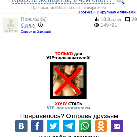
Публикация №652386 от 25 января 2006
*
Эротика
>
С крупными планами
Прислал(a):
10.8
29
(1312)
Conan
145721
Список публикаций
Понравилось? Отправь друзьям