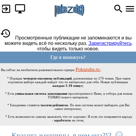
Просмотренные публикации не запоминаются и вы
можете видеть всё по нескольку раз.
Зарегистрируйтесь
чтобы видеть только новое.
Где я нахожусь?
Pokazuha.ru
Вы сейчас на необычном развлекательном сервере
:
Порядка
четверти миллиона публикаций
, разложенных по 270 темам. При таком
огромном выборе каждый найдет что-то интересное для себя. Новые публикации
каждые 5-10 минут
;
Есть
уникальная система запоминания
просмотренного Вами, и отбора для показа
ТОЛЬКО нового материала;
Ежедневно ставятся
тысячи рейтингов
. По ним система может выбирать для Вас
самое интересное;
Есть возможность самому выложить что-то хорошее. И если это понравится народу
-
заработать
на этом;
Красота женщины, в чем она?!?