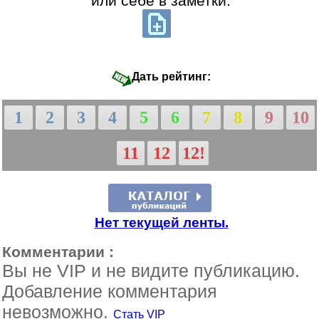
или себе в заметки:
Дать рейтинг:
1
2
3
4
5
6
7
8
9
10
11
12
12!
Нет текущей ленты.
Комментарии :
Вы не VIP и не видите публикацию.
Добавление комментария
невозможно.
Стать VIP