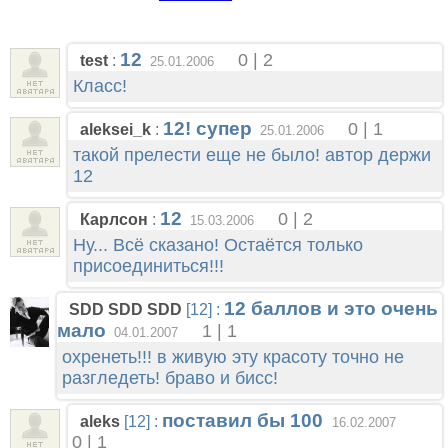
12
0 | 2
test
:
25.01.2006
Класс!
12! супер
0 | 1
aleksei_k
:
25.01.2006
такой прелести еще не было! автор держи
12
12
0 | 2
Карлсон
:
15.03.2006
Ну... Всё сказано! Остаётся только
присоединиться!!!
12 баллов и это очень
SDD SDD SDD
[12] :
мало
1 | 1
04.01.2007
охренеть!!! в живую эту красоту точно не
разгледеть! браво и бисс!
поставил бы 100
aleks
[12] :
16.02.2007
0 | 1