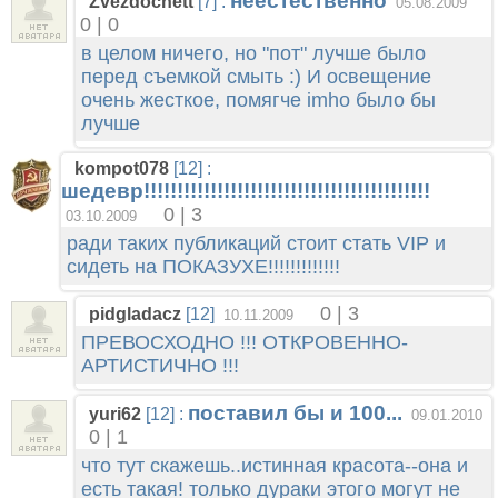
неестественно
Zvezdochett
[7] :
05.08.2009
0 | 0
в целом ничего, но "пот" лучше было
перед съемкой смыть :) И освещение
очень жесткое, помягче imho было бы
лучше
kompot078
[12] :
шедевр!!!!!!!!!!!!!!!!!!!!!!!!!!!!!!!!!!!!!!!!!!!
0 | 3
03.10.2009
ради таких публикаций стоит стать VIP и
сидеть на ПОКАЗУХЕ!!!!!!!!!!!!!
0 | 3
pidgladacz
[12]
10.11.2009
ПРЕВОСХОДНО !!! ОТКРОВЕННО-
АРТИСТИЧНО !!!
поставил бы и 100...
yuri62
[12] :
09.01.2010
0 | 1
что тут скажешь..истинная красота--она и
есть такая! только дураки этого могут не