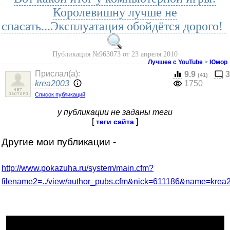
Королевишну лучше не
спасать...Эксплуатация обойдётся дорого!
Публикация №963073 от 23 апреля 2010
Лучшее с YouTube
>
Юмор
Прислал(a):
9.9
3
(41)
krea2003
1750
Список публикаций
у публикации не заданы теги
[
]
теги сайта
Другие мои публикации -
http://www.pokazuha.ru/system/main.cfm?
filename2=../view/author_pubs.cfm&nick=611186&name=krea