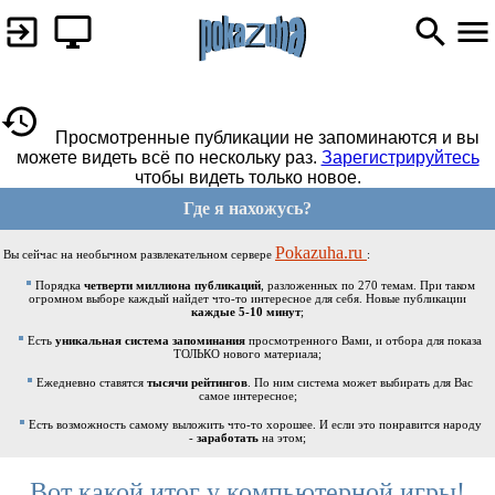
Просмотренные публикации не запоминаются и вы
можете видеть всё по нескольку раз.
Зарегистрируйтесь
чтобы видеть только новое.
Где я нахожусь?
Pokazuha.ru
Вы сейчас на необычном развлекательном сервере
:
Порядка
четверти миллиона публикаций
, разложенных по 270 темам. При таком
огромном выборе каждый найдет что-то интересное для себя. Новые публикации
каждые 5-10 минут
;
Есть
уникальная система запоминания
просмотренного Вами, и отбора для показа
ТОЛЬКО нового материала;
Ежедневно ставятся
тысячи рейтингов
. По ним система может выбирать для Вас
самое интересное;
Есть возможность самому выложить что-то хорошее. И если это понравится народу
-
заработать
на этом;
Вот какой итог у компьютерной игры!