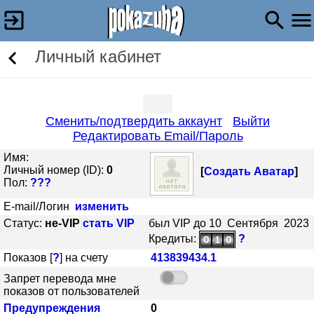
Личный кабинет
Сменить/подтвердить аккаунт
Выйти
Редактировать Email/Пароль
Имя:
Личный номер (ID):
0
[
Создать Аватар
]
Пол:
???
E-mail/Логин
изменить
Статус:
не-VIP
стать VIP
был VIP до 10 Сентября 2023
Кредиты:
?
Показов [
?
] на счету
413839434.1
Запрет перевода мне
показов от пользователей
Предупреждения
0