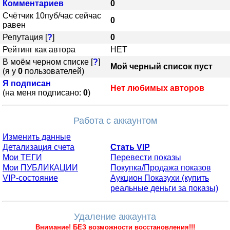
Комментариев
0
Счётчик 10пуб/час сейчас
0
равен
Репутация [
?
]
0
Рейтинг как автора
НЕТ
В моём черном списке [
?
]
Мой черный список пуст
(я у
0
пользователей)
Я подписан
Нет любимых авторов
(на меня подписано:
0
)
Работа с аккаунтом
Изменить данные
Детализация счета
Стать VIP
Мои ТЕГИ
Перевести показы
Мои ПУБЛИКАЦИИ
Покупка/Продажа показов
VIP-cостояние
Аукцион Показухи (купить
реальные деньги за показы)
Удаление аккаунта
Внимание! БЕЗ возможности восстановления!!!