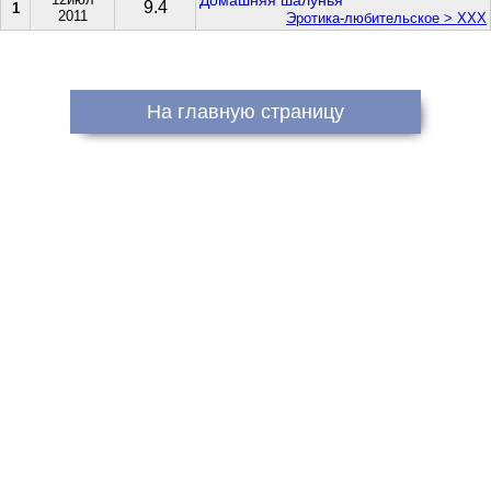
Домашняя шалунья
9.4
1
2011
Эротика-любительское > XXX
На главную страницу