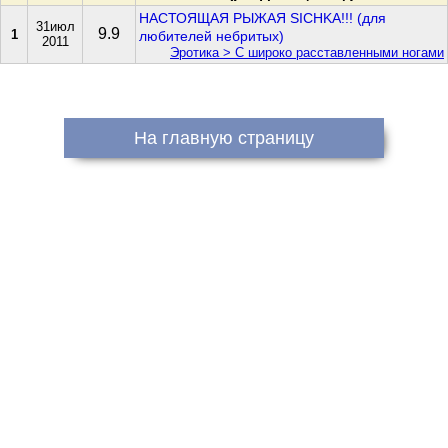
НАСТОЯЩАЯ РЫЖАЯ SICHKA!!! (для
31июл
9.9
1
любителей небритых)
2011
Эротика > С широко расставленными ногами
На главную страницу