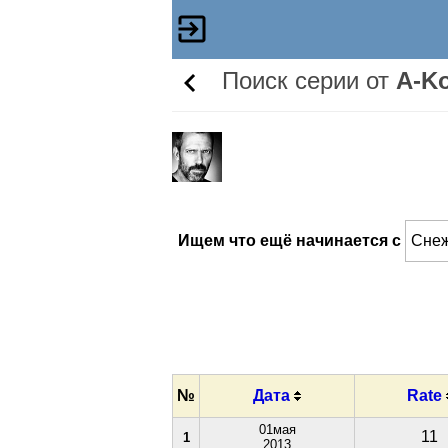
Поиск серии от
A-K
Ищем что ещё начинается с
№
Дата
Rate
01мая
11
1
2013