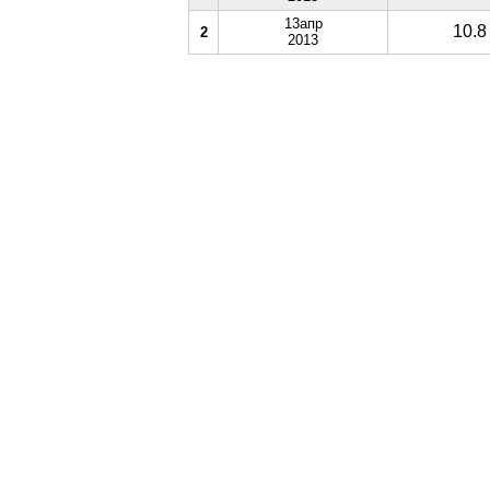
13апр
10.8
2
2013