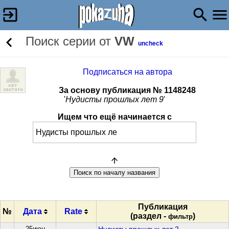
Поиск серии от
VW
uncheck
Подписаться на автора
За основу публикация № 1148248
'
Нудисты прошлых лет 9
'
Ищем что ещё начинается с
Публикация
№
Дата
Rate
(раздел -
)
фильтр
25июн