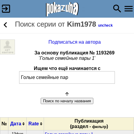
Поиск серии от
Kim1978
uncheck
Подписаться на автора
За основу публикация № 1193269
'
Голые семейные пары 1
'
Ищем что ещё начинается с
Публикация
№
Дата
Rate
(раздел -
)
фильтр
13фев