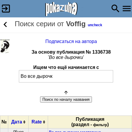
Поиск серии от
Voffig
uncheck
Подписаться на автора
За основу публикация № 1336738
'
Во все дырочки
'
Ищем что ещё начинается с
Публикация
№
Дата
Rate
(раздел -
)
фильтр
05ноя