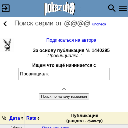
Поиск серии от
@@@@
uncheck
Подписаться на автора
За основу публикация № 1440295
'
Провинциалка.
'
Ищем что ещё начинается с
Публикация
№
Дата
Rate
(раздел -
)
фильтр
14июн