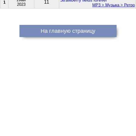
Strawberry fields forever
11
1
2023
МР3 > Музыка > Ретро
На главную страницу