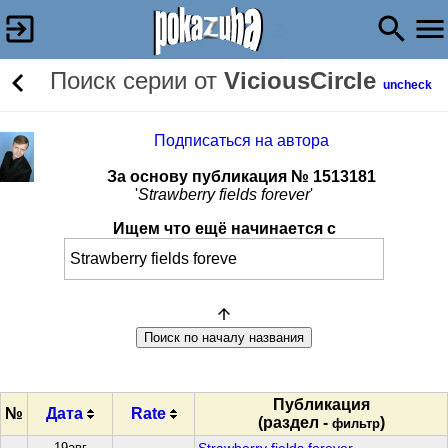
Поиск серии от
ViciousCircle
uncheck
Подписаться на автора
За основу публикация № 1513181
'
Strawberry fields forever
'
Ищем что ещё начинается с
Публикация
№
Дата
Rate
(раздел -
)
фильтр
19авг