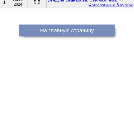
Вендула Беднарова. Светлая тема.
9.9
1
2024
Фотоэротика > В чулках
На главную страницу