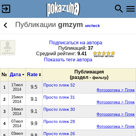
Публикации
gmzym
uncheck
Подписаться на автора
Публикаций:
37
Cредний рейтинг:
9.41
Показать теги автора
Публикация
№
Дата
Rate
(раздел -
)
фильтр
17июл
Просто пляж 32
9.5
1
2014
Фотоэротика > Пляж
15июл
Просто пляж 31
9.1
2
2014
Фотоэротика > Пляж
14июл
Просто пляж 30
9.1
3
2014
Фотоэротика > Пляж
07июл
Просто пляж 28
9.9
4
2014
Фотоэротика > Пляж
03июл
Просто пляж 26
9.8
5