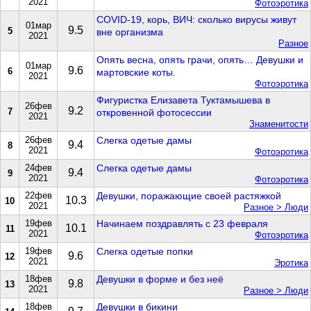
2021
Фотоэротика
COVID-19, корь, ВИЧ: сколько вирусы живут
01мар
9.5
5
вне организма
2021
Разное
Опять весна, опять грачи, опять… Девушки и
01мар
9.6
6
мартовские коты.
2021
Фотоэротика
Фигуристка Елизавета Туктамышева в
26фев
9.2
7
откровенной фотосессии
2021
Знаменитости
26фев
Слегка одетые дамы
9.4
8
2021
Фотоэротика
24фев
Слегка одетые дамы
9.4
9
2021
Фотоэротика
22фев
Девушки, поражающие своей растяжкой
10.3
10
2021
Разное > Люди
19фев
Начинаем поздравлять с 23 февраля
10.1
11
2021
Фотоэротика
19фев
Слегка одетые попки
9.6
12
2021
Эротика
18фев
Девушки в форме и без неё
9.8
13
2021
Разное > Люди
18фев
Девушки в бикини