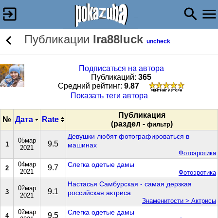
Публикации
Ira88luck
uncheck
Подписаться на автора
Публикаций:
365
Cредний рейтинг:
9.87
Показать теги автора
Публикация
№
Дата
Rate
(раздел -
)
фильтр
Девушки любят фотографироваться в
05мар
9.5
1
машинах
2021
Фотоэротика
04мар
Слегка одетые дамы
9.7
2
2021
Фотоэротика
Настасья Самбурская - самая дерзкая
02мар
9.1
3
российская актриса
2021
Знаменитости > Актрисы
02мар
Слегка одетые дамы
9.5
4