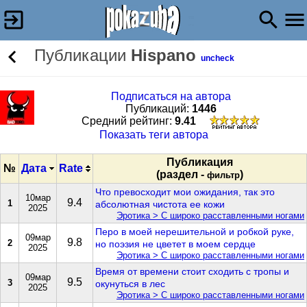
Публикации
Hispano
uncheck
Подписаться на автора
Публикаций:
1446
Cредний рейтинг:
9.41
Показать теги автора
Публикация
№
Дата
Rate
(раздел -
)
фильтр
Что превосходит мои ожидания, так это
10мар
9.4
1
абсолютная чистота ее кожи
2025
Эротика > С широко расставленными ногами
Перо в моей нерешительной и робкой руке,
09мар
9.8
2
но поэзия не цветет в моем сердце
2025
Эротика > С широко расставленными ногами
Время от времени стоит сходить с тропы и
09мар
9.5
3
окунуться в лес
2025
Эротика > С широко расставленными ногами