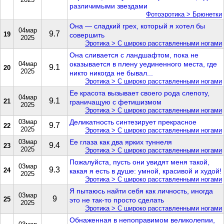
различимыми звездами
Фотоэротика > Брюнетки
Она — сладкий грех, который я хотел бы
04мар
9.7
19
совершить
2025
Эротика > С широко расставленными ногами
Она сливается с ландшафтом, пока не
04мар
оказывается в плену уединенного места, где
9.1
20
2025
никто никогда не бывал...
Эротика > С широко расставленными ногами
Ее красота вызывает своего рода слепоту,
04мар
9.1
21
граничащую с фетишизмом
2025
Эротика > С широко расставленными ногами
03мар
Деликатность синтезирует прекрасное
9.7
22
2025
Эротика > С широко расставленными ногами
03мар
Ее глаза как два ярких туннеля
9.4
23
2025
Эротика > С широко расставленными ногами
Пожалуйста, пусть они увидят меня такой,
03мар
9.3
24
какая я есть в душе: умной, красивой и худой!
2025
Эротика > С широко расставленными ногами
Я пытаюсь найти себя как личность, иногда
03мар
9
25
это не так-то просто сделать
2025
Эротика > С широко расставленными ногами
Обнаженная в непоправимом великолепии,