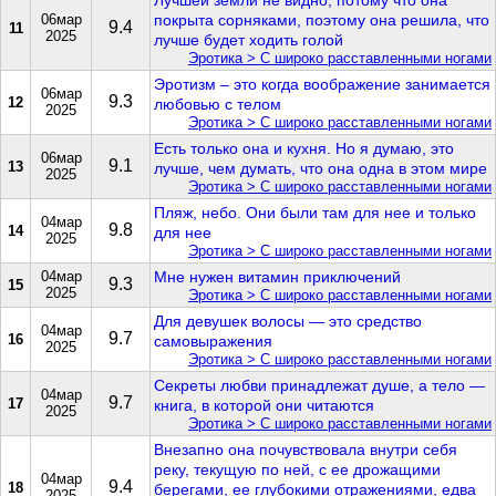
Лучшей земли не видно, потому что она
06мар
покрыта сорняками, поэтому она решила, что
9.4
11
2025
лучше будет ходить голой
Эротика > С широко расставленными ногами
Эротизм – это когда воображение занимается
06мар
9.3
12
любовью с телом
2025
Эротика > С широко расставленными ногами
Есть только она и кухня. Но я думаю, это
06мар
9.1
13
лучше, чем думать, что она одна в этом мире
2025
Эротика > С широко расставленными ногами
Пляж, небо. Они были там для нее и только
04мар
9.8
14
для нее
2025
Эротика > С широко расставленными ногами
04мар
Мне нужен витамин приключений
9.3
15
2025
Эротика > С широко расставленными ногами
Для девушек волосы — это средство
04мар
9.7
16
самовыражения
2025
Эротика > С широко расставленными ногами
Секреты любви принадлежат душе, а тело —
04мар
9.7
17
книга, в которой они читаются
2025
Эротика > С широко расставленными ногами
Внезапно она почувствовала внутри себя
реку, текущую по ней, с ее дрожащими
04мар
9.4
18
берегами, ее глубокими отражениями, едва
2025