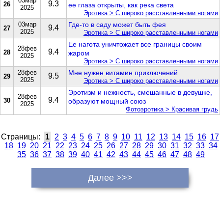
03мар
9.3
26
ее глаза открыты, как река света
2025
Эротика > С широко расставленными ногами
03мар
Где-то в саду может быть фея
9.4
27
2025
Эротика > С широко расставленными ногами
Ее нагота уничтожает все границы своим
28фев
9.4
28
жаром
2025
Эротика > С широко расставленными ногами
28фев
Мне нужен витамин приключений
9.5
29
2025
Эротика > С широко расставленными ногами
Эротизм и нежность, смешанные в девушке,
28фев
9.4
30
образуют мощный союз
2025
Фотоэротика > Красивая грудь
Страницы:
1
2
3
4
5
6
7
8
9
10
11
12
13
14
15
16
17
18
19
20
21
22
23
24
25
26
27
28
29
30
31
32
33
34
35
36
37
38
39
40
41
42
43
44
45
46
47
48
49
Далее >>>