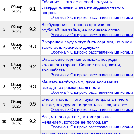
Обаяние — это ее способ получить
09мар
утвердительный ответ, не задавая четкого
9.1
4
2025
вопроса
Эротика > С широко расставленными ногами
Возбуждение — основа эротики, ее
09мар
9.2
5
глубочайшая тайна, ее ключевое слово
2025
Эротика > С широко расставленными ногами
В хорошем саду могут быть сорняки, но в нем
09мар
9.3
6
также есть красивые девушки
2025
Эротика > С широко расставленными ногами
Она словно горячая вспышка посреди
07мар
холодного города. Сияние света, жизни,
9.2
7
2025
волшебства
Эротика > С широко расставленными ногами
Мечтать необходимо, даже если мечта
06мар
9.3
8
выходит за рамки реальности
2025
Эротика > С широко расставленными ногами
Элегантность — это наука не делать ничего
06мар
9.5
9
так же, как другие, и делать все так, как все
2025
Эротика > С широко расставленными ногами
Все, что она делает, мотивировано
06мар
9.2
10
желанием, которое ее поглощает
2025
Эротика > С широко расставленными ногами