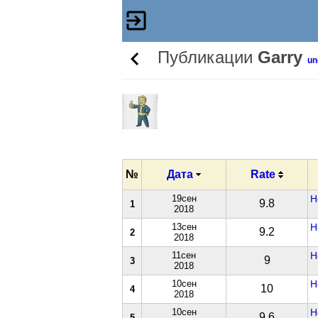
Публикации
Garry
un
№
Дата
Rate
19сен
Н
9.8
1
2018
13сен
Н
9.2
2
2018
11сен
Н
9
3
2018
10сен
Н
10
4
2018
10сен
Н
9.6
5