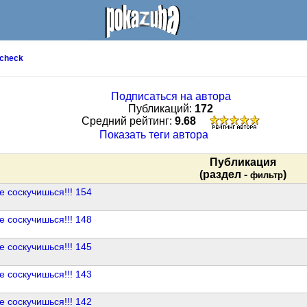
check
Подписаться на автора
Публикаций:
172
Cредний рейтинг:
9.68
Показать теги автора
Публикация
(раздел -
)
фильтр
е соскучишься!!! 154
е соскучишься!!! 148
е соскучишься!!! 145
е соскучишься!!! 143
е соскучишься!!! 142