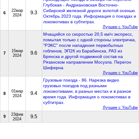
Глубокая - Андриановская Восточно-
22мар
Сибирской железной дороги золотой осенью.
9.3
6
2024
Октябрь 2023 года. Информация о поездах и
локомотивах в субтитрах.
Лучшее с YouTube
Мчащийся со скоростью 20,5 км/ч экспресс,
помытая только с одной стороны электричка,
"РЭКС" после нападения первобытных
15мар
гоблинов, ЭП2К из Барабинска, РА3 из
9.6
7
2024
Брянска и другой подвижной состав на
Рязанском направлении Мосузла. Перегон
Шиферна
Лучшее с YouTube
Грузовые поезда - 86. Нарезка видео
грузовых поездов под разными
01мар
локомотивами, в разных местах и в разное
9.4
8
2024
время года. Информация о локомотивах в
субтитрах.
Лучшее с YouTube
23фев
9.5
9
2024