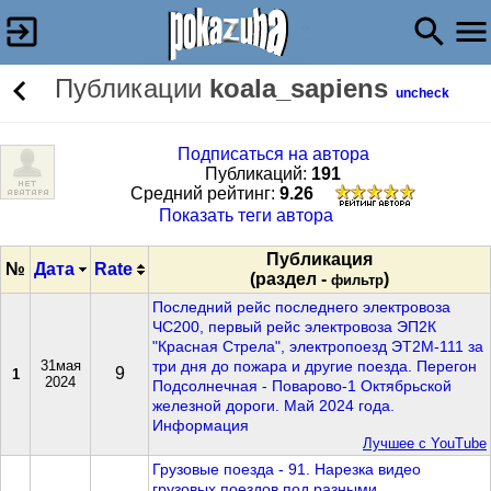
Публикации
koala_sapiens
uncheck
Подписаться на автора
Публикаций:
191
Cредний рейтинг:
9.26
Показать теги автора
Публикация
№
Дата
Rate
(раздел -
)
фильтр
Последний рейс последнего электровоза
ЧС200, первый рейс электровоза ЭП2К
"Красная Стрела", электропоезд ЭТ2М-111 за
31мая
три дня до пожара и другие поезда. Перегон
9
1
2024
Подсолнечная - Поварово-1 Октябрьской
железной дороги. Май 2024 года.
Информация
Лучшее с YouTube
Грузовые поезда - 91. Нарезка видео
грузовых поездов под разными