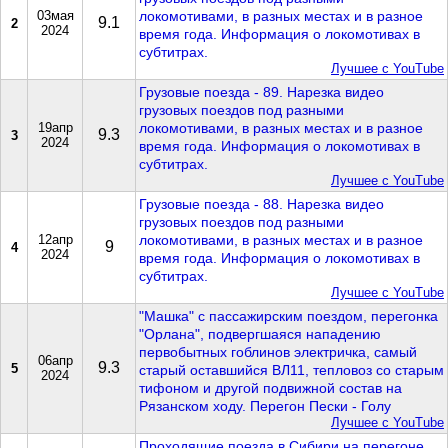
03мая
локомотивами, в разных местах и в разное
9.1
2
2024
время года. Информация о локомотивах в
субтитрах.
Лучшее с YouTube
Грузовые поезда - 89. Нарезка видео
грузовых поездов под разными
19апр
локомотивами, в разных местах и в разное
9.3
3
2024
время года. Информация о локомотивах в
субтитрах.
Лучшее с YouTube
Грузовые поезда - 88. Нарезка видео
грузовых поездов под разными
12апр
локомотивами, в разных местах и в разное
9
4
2024
время года. Информация о локомотивах в
субтитрах.
Лучшее с YouTube
"Машка" с пассажирским поездом, перегонка
"Орлана", подвергшаяся нападению
первобытных гоблинов электричка, самый
06апр
9.3
5
старый оставшийся ВЛ11, тепловоз со старым
2024
тифоном и другой подвижной состав на
Рязанском ходу. Перегон Пески - Голу
Лучшее с YouTube
Проходящие поезда в Сибири на перегоне