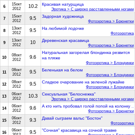
15окт
Красивая натурщица
10.2
6
2012
Эротика > С широко расставленными ногами
15окт
Задорная художница
9.5
7
2012
Фотоэротика > Брюнетки
13окт
На любимой лодочке
9.5
8
2012
Фотоэротика
13окт
Деревенская красавица
10
9
2012
Фотоэротика > Брюнетки
Натуральная загорелая блондинка резвится
08окт
9.6
10
на пляже
2012
Фотоэротика > Блондинки
08окт
Беленькая на белом
9.5
11
2012
Фотоэротика > Блондинки
08окт
Сладкое очарование на зеленой лужайке
9.5
12
2012
Фотоэротика > Блондинки
06окт
Сексуальная "Белоснежка"
10.3
13
2012
Эротика > С широко расставленными ногами
06окт
А кто нить пробовал голой попой на колонку ..
9.6
14
2012
Фотоэротика > Брюнетки
06окт
Давай сыграем вальс "Бостон"
9.3
15
2012
Фотоэротика
06окт
"Сочная" красавица на сочной травке
9.5
16
2012