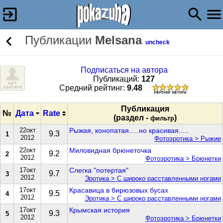
Публикации
Melsana
uncheck
Подписаться на автора
Публикаций:
127
Cредний рейтинг:
9.48
Публикация
№
Дата
Rate
(раздел -
)
фильтр
22окт
Рыжая, конопатая.....но красивая.....
9.3
1
2012
Фотоэротика > Рыжие
22окт
Миловидная брюнеточка
9.2
2
2012
Фотоэротика > Брюнетки
17окт
Слегка "потертая"
9.7
3
2012
Эротика > С широко расставленными ногами
17окт
Красавица в бирюзовых бусах
9.5
4
2012
Эротика > С широко расставленными ногами
17окт
Крымская история
9.3
5
2012
Фотоэротика > Брюнетки