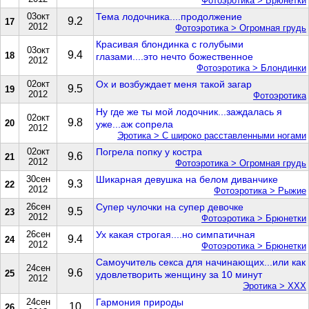
Фотоэротика > Брюнетки
03окт
Тема лодочника....продолжение
9.2
17
2012
Фотоэротика > Огромная грудь
Красивая блондинка с голубыми
03окт
9.4
18
глазами....это нечто божественное
2012
Фотоэротика > Блондинки
02окт
Ох и возбуждает меня такой загар
9.5
19
2012
Фотоэротика
Ну где же ты мой лодочник...заждалась я
02окт
9.8
20
уже...аж сопрела
2012
Эротика > С широко расставленными ногами
02окт
Погрела попку у костра
9.6
21
2012
Фотоэротика > Огромная грудь
30сен
Шикарная девушка на белом диванчике
9.3
22
2012
Фотоэротика > Рыжие
26сен
Супер чулочки на супер девочке
9.5
23
2012
Фотоэротика > Брюнетки
26сен
Ух какая строгая....но симпатичная
9.4
24
2012
Фотоэротика > Брюнетки
Самоучитель секса для начинающих...или как
24сен
9.6
25
удовлетворить женщину за 10 минут
2012
Эротика > ХХХ
24сен
Гармония природы
10
26