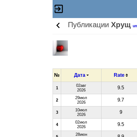
Публикации
Хрущ
un
№
Дата
Rate
02авг
9.5
1
2026
29июл
9.7
2
2026
10июл
9
3
2026
02июл
9.5
4
2026
28июн
8.9
5