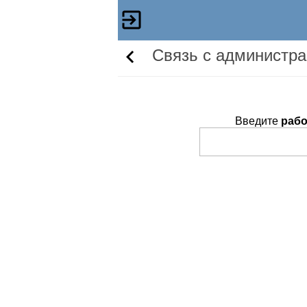
Связь c администр
Введите
рабо