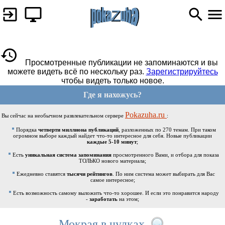
Просмотренные публикации не запоминаются и вы
можете видеть всё по нескольку раз.
Зарегистрируйтесь
чтобы видеть только новое.
Где я нахожусь?
Pokazuha.ru
Вы сейчас на необычном развлекательном сервере
:
Порядка
четверти миллиона публикаций
, разложенных по 270 темам. При таком
огромном выборе каждый найдет что-то интересное для себя. Новые публикации
каждые 5-10 минут
;
Есть
уникальная система запоминания
просмотренного Вами, и отбора для показа
ТОЛЬКО нового материала;
Ежедневно ставятся
тысячи рейтингов
. По ним система может выбирать для Вас
самое интересное;
Есть возможность самому выложить что-то хорошее. И если это понравится народу
-
заработать
на этом;
Мокрая в чулках