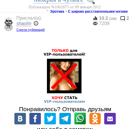
Публикация №1062875 от 09 января 2012
*
Эротика
>
С широко расставленными ногами
Прислал(a):
10.2
2
(190)
shaolin
7209
Список публикаций
Понравилось? Отправь друзьям