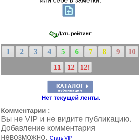
или себе в заметки:
Дать рейтинг:
1
2
3
4
5
6
7
8
9
10
11
12
12!
Нет текущей ленты.
Комментарии :
Вы не VIP и не видите публикацию.
Добавление комментария
невозможно.
Стать VIP