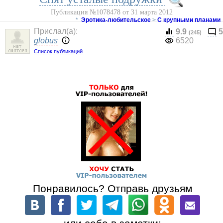
Публикация №1078478 от 31 марта 2012
*
Эротика-любительское
>
С крупными планами
Прислал(a):
9.9
5
(245)
globus
6520
Список публикаций
Понравилось? Отправь друзьям