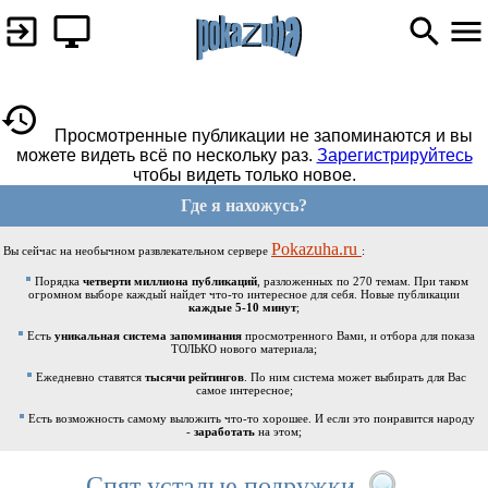
Просмотренные публикации не запоминаются и вы
можете видеть всё по нескольку раз.
Зарегистрируйтесь
чтобы видеть только новое.
Где я нахожусь?
Pokazuha.ru
Вы сейчас на необычном развлекательном сервере
:
Порядка
четверти миллиона публикаций
, разложенных по 270 темам. При таком
огромном выборе каждый найдет что-то интересное для себя. Новые публикации
каждые 5-10 минут
;
Есть
уникальная система запоминания
просмотренного Вами, и отбора для показа
ТОЛЬКО нового материала;
Ежедневно ставятся
тысячи рейтингов
. По ним система может выбирать для Вас
самое интересное;
Есть возможность самому выложить что-то хорошее. И если это понравится народу
-
заработать
на этом;
Спят усталые подружки