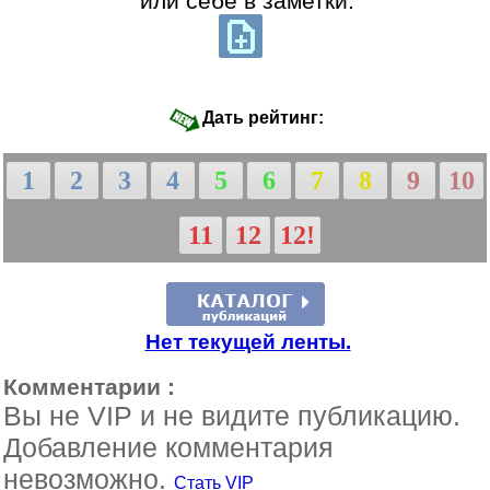
или себе в заметки:
Дать рейтинг:
1
2
3
4
5
6
7
8
9
10
11
12
12!
Нет текущей ленты.
Комментарии :
Вы не VIP и не видите публикацию.
Добавление комментария
невозможно.
Стать VIP