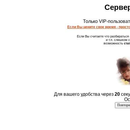
Сервер
Только VIP-пользова
Если Вы цените свое время - просто
Если Вы считаете что разбираться
и т.п. слишком
возможность
ста
Для вашего удобства через
20
секу
Ос