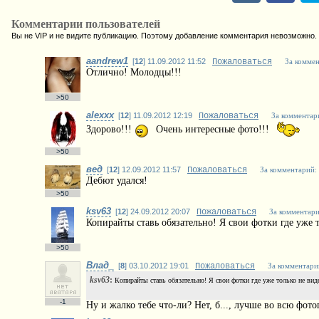
Комментарии пользователей
Вы не VIP и не видите публикацию. Поэтому добавление комментария невозможно.
aandrew1
[
12
] 11.09.2012 11:52
Пожаловаться
За коммен
Отлично! Молодцы!!!
>50
alexxx
[
12
] 11.09.2012 12:19
Пожаловаться
За комментар
Здорово!!!
Очень интересные фото!!!
>50
вед
[
12
] 12.09.2012 11:57
Пожаловаться
За комментарий:
Дебют удался!
>50
ksv63
[
12
] 24.09.2012 20:07
Пожаловаться
За комментари
Копирайты ставь обязательно! Я свои фотки где уже т
>50
Влад_
[
8
] 03.10.2012 19:01
Пожаловаться
За комментари
ksv63
:
Копирайты ставь обязательно! Я свои фотки где уже только не вид
-1
Ну и жалко тебе что-ли? Нет, б..., лучше во всю фото