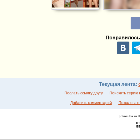
Понравилось
Текущая лента:
Послать ссылку другу
Поискать серию 
|
Добавить комментарий
Пожаловать
|
pokazuha.ru 
HT
ВВ