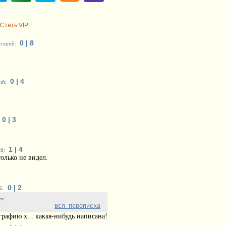
Стать VIP
0 | 8
тарий:
0 | 4
ий:
0 | 3
1 | 4
й:
олько не видел.
0 | 2
й:
ел.
Вся переписка
графию x... какая-нибудь написана!