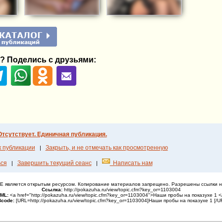
? Поделись с друзьями:
Отсутствует. Единичная публикация.
к публикации
Закрыть, и не отмечать как просмотренную
|
ся
Завершить текущий сеанс
Написать нам
|
|
НЕ является открытым ресурсом. Копирование материалов запрещено. Разрешены ссылки н
Ссылка:
http://pokazuha.ru/view/topic.cfm?key_or=1103004
ML:
<a href="http://pokazuha.ru/view/topic.cfm?key_or=1103004">Наши пробы на показухе 1 <
code:
[URL=http://pokazuha.ru/view/topic.cfm?key_or=1103004]Наши пробы на показухе 1 [/U