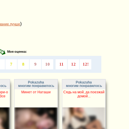
)
вание лучше
Моя оценка:
6
7
8
9
10
11
12
12!
Pokazuha
Pokazuha
лось
многим понравилось
многим понравилось
ори-о
Минет от Наташи
Сядь на мой, да поезжай
 Все
домой...