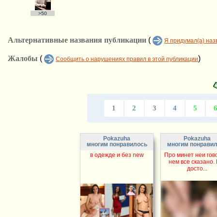
>50
Альтернативные названия публикации
(
Я придумал(а) наз
Жалобы
(
)
Сообщить о нарушениях правил в этой публикации
1
2
3
4
5
Pokazuha
Pokazuha
многим понравилось
многим понрави
в одежде и без new
Про минет неи гов
нем все сказано.
досто...