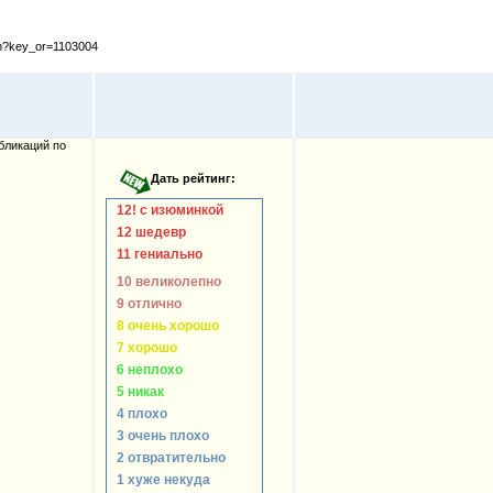
cfm?key_or=1103004
бликаций по
12! с изюминкой
12 шедевр
11 гениально
10 великолепно
9 отлично
8 очень хорошо
7 хорошо
6 неплохо
5 никак
4 плохо
3 очень плохо
2 отвратительно
1 хуже некуда