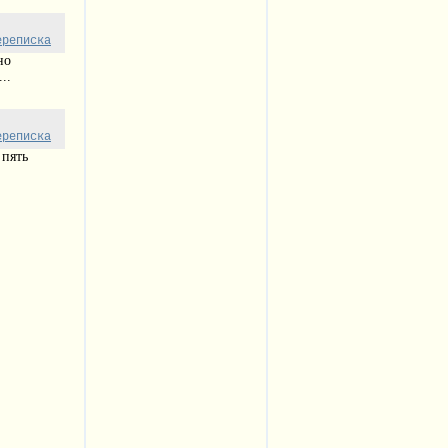
ереписка
но
..
ереписка
 пять