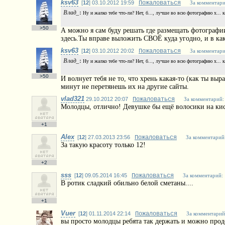
ksv63
[
12
] 03.10.2012 19:59
Пожаловаться
За комментари
Влад_
:
Ну и жалко тебе что-ли? Нет, б..., лучше во всю фотографию x... 
>50
А можно я сам буду решать где размещать фотографи
здесь.Ты вправе выложить СВОЁ куда угодно, и в как
ksv63
[
12
] 03.10.2012 20:02
Пожаловаться
За комментари
Влад_
:
Ну и жалко тебе что-ли? Нет, б..., лучше во всю фотографию x... 
>50
И волнует тебя не то, что хрень какая-то (как ты выр
минут не перетянешь их на другие сайты.
vlad321
29.10.2012 20:07
Пожаловаться
За комментарий:
Молодцы, отлично! Девушке бы ещё волосики на киск
+1
Alex
[
12
] 27.03.2013 23:56
Пожаловаться
За комментарий
За такую красоту только 12!
+2
sss
[
12
] 09.05.2014 16:45
Пожаловаться
За комментарий:
В ротик сладкий обильно белой сметаны....
+1
Vuer
[
12
] 01.11.2014 22:14
Пожаловаться
За комментарий
вы просто молодцы ребята так держать и можно прод