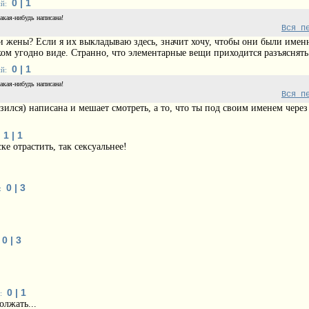
0 | 1
й:
какая-нибудь написана!
Вся п
и жены? Если я их выкладываю здесь, значит хочу, чтобы они были имен
ом угодно виде. Странно, что элементарные вещи приходится разъяснять.
0 | 1
й:
какая-нибудь написана!
Вся п
азился) написана и мешает смотреть, а то, что ты под своим именем через
1 | 1
е отрастить, так сексуальнее!
0 | 3
:
0 | 3
0 | 1
:
олжать...