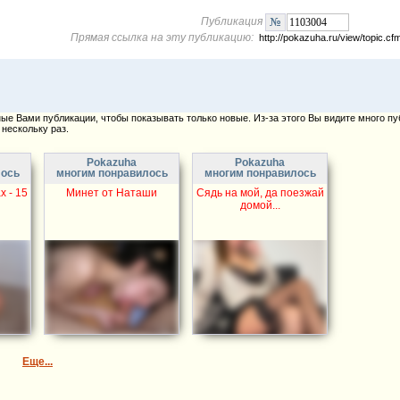
Публикация
Прямая ссылка на эту публикацию:
http://pokazuha.ru/view/topic.
е Вами публикации, чтобы показывать только новые. Из-за этого Вы видите много пу
нескольку раз.
Pokazuha
Pokazuha
лось
многим понравилось
многим понравилось
 - 15
Минет от Наташи
Сядь на мой, да поезжай
домой...
Еще...