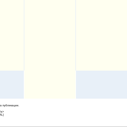
а публикации.
/a>
RL]