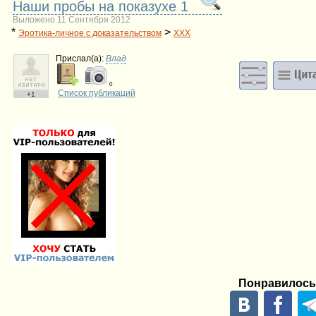
Наши пробы на показухе 1
Выложено 11 Сентября 2012
*
>
Эротика-личное с доказательством
ХХХ
Прислал(a):
Влад
0
Список публикаций
+1
Понравилось