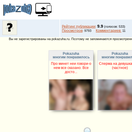
9.9
Рейтинг публикации
:
(голосов: 533)
Просмотров
Комментариев:
: 9793
11
Вы не зарегистрированы на pokazuha.ru. Поэтому не запоминаются просмотренны
Pokazuha
Pokazuha
многим понравилось
многим понрави
Про минет неи говори-о
Сперма на девушках
нем все сказано. Все
(частное)
досто...