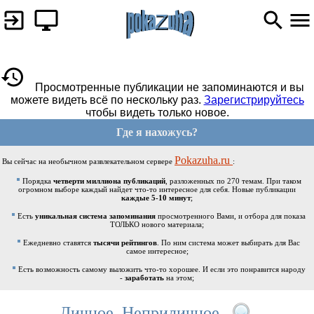
Просмотренные публикации не запоминаются и вы
можете видеть всё по нескольку раз.
Зарегистрируйтесь
чтобы видеть только новое.
Где я нахожусь?
Pokazuha.ru
Вы сейчас на необычном развлекательном сервере
:
Порядка
четверти миллиона публикаций
, разложенных по 270 темам. При таком
огромном выборе каждый найдет что-то интересное для себя. Новые публикации
каждые 5-10 минут
;
Есть
уникальная система запоминания
просмотренного Вами, и отбора для показа
ТОЛЬКО нового материала;
Ежедневно ставятся
тысячи рейтингов
. По ним система может выбирать для Вас
самое интересное;
Есть возможность самому выложить что-то хорошее. И если это понравится народу
-
заработать
на этом;
Личное. Неприличное.