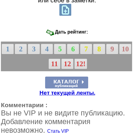
или себе в заметки:
Дать рейтинг:
1
2
3
4
5
6
7
8
9
10
11
12
12!
Нет текущей ленты.
Комментарии :
Вы не VIP и не видите публикацию.
Добавление комментария
невозможно.
Стать VIP