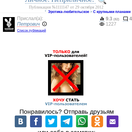
Публикация №1111147 от 29 октября 2012
*
Эротика-любительское
>
С крупными планами
Прислал(a):
9.3
4
(82)
Петрович
1227
Список публикаций
Понравилось? Отправь друзьям