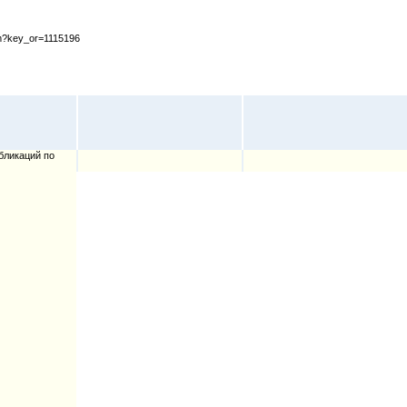
cfm?key_or=1115196
бликаций по