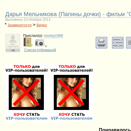
Дарья Мельникова (Папины дочки) - фильм "
Выложено 23 Ноября 2012
*
>
Знаменитости
Видео
Прислал(a):
rooney1986
0
Список публикаций
+0
Понравилось