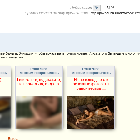
Публикация
Прямая ссылка на эту публикацию:
http://pokazuha.ru/view/topic.
е Вами публикации, чтобы показывать только новые. Из-за этого Вы видите много пу
нескольку раз.
Pokazuha
Pokazuha
лось
многим понравилось
многим понравилось
)
Гинекологи, подскажите,
Из не вошедшего в
это нормально, когда та...
основные фотосеты
одной весьма ....
Еще...