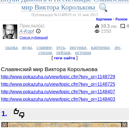
мир Виктора Королькова
Публикация №1148919 от 31 мая 2013
Картинки
>
Разное
Прислал(a):
10.3
4
(41)
A-Kopf
1550
Список публикаций
сказка
,
веды
,
славяне
,
русь
,
рисунки
,
картинки
,
лес
,
стихия
,
пейзаж
,
история
[
]
теги сайта
Славянский мир Виктора Королькова
http://www.pokazuha.ru/view/topic.cfm?key_or=1148729
http://www.pokazuha.ru/view/topic.cfm?key_or=1148725
http://www.pokazuha.ru/view/topic.cfm?key_or=1148407
http://www.pokazuha.ru/view/topic.cfm?key_or=1148403
1.