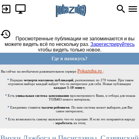
Просмотренные публикации не запоминаются и вы
можете видеть всё по нескольку раз.
Зарегистрируйтесь
чтобы видеть только новое.
Где я нахожусь?
Pokazuha.ru
Вы сейчас на необычном развлекательном сервере
:
Порядка
четверти миллиона публикаций
, разложенных по 270 темам. При таком
огромном выборе каждый найдет что-то интересное для себя. Новые публикации
каждые 5-10 минут
;
Есть
уникальная система запоминания
просмотренного Вами, и отбора для показа
ТОЛЬКО нового материала;
Ежедневно ставятся
тысячи рейтингов
. По ним система может выбирать для Вас
самое интересное;
Есть возможность самому выложить что-то хорошее. И если это понравится народу
-
заработать
на этом;
Внуки Дажбога и Песиглавцы. Славянский