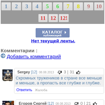
1
2
3
4
5
6
7
8
9
10
11
12
12!
Нет текущей ленты.
Комментарии :
Добавить комментарий
3 | 31
Sergey
[12]
08.08.2013
Скромных тружеников в стране все меньше
и меньше, а пропасть все глубже и глубже.
Ответить
Жалоба
0 | 21
Егоров Сергей
[12]
08.08.2013