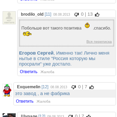
0 | 13
brodilo_old
[11]
08.08.2013
Побольше вот такого позитива
.спасибо.
Вся переписка
Егоров Сергей
, Именно так! Лично меня
нытье в стиле "Россия которую мы
просрали" уже достало.
Ответить
Жалоба
0 | 7
Exquemelin
[12]
08.08.2013
это завод , а не фабрика
Ответить
Жалоба
0 | 7
Шурале
[12]
09.08.2013