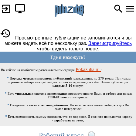
Просмотренные публикации не запоминаются и вы
можете видеть всё по нескольку раз.
Зарегистрируйтесь
чтобы видеть только новое.
Где я нахожусь?
Pokazuha.ru
Вы сейчас на необычном развлекательном сервере
:
Порядка
четверти миллиона публикаций
, разложенных по 270 темам. При таком
огромном выборе каждый найдет что-то интересное для себя. Новые публикации
каждые 5-10 минут
;
Есть
уникальная система запоминания
просмотренного Вами, и отбора для показа
ТОЛЬКО нового материала;
Ежедневно ставятся
тысячи рейтингов
. По ним система может выбирать для Вас
самое интересное;
Есть возможность самому выложить что-то хорошее. И если это понравится народу
-
заработать
на этом;
Рабочий класс