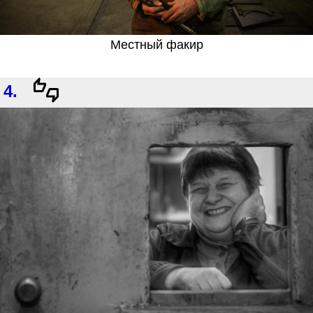
Местный факир
4.