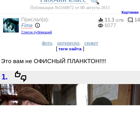
Публикация №1160872 от 08 августа 2013
Картинки
Прислал(a):
11.3
14
(179)
Fima
6077
Список публикаций
фото
,
интересно
,
сюжет
[
]
теги сайта
Это вам не ОФИСНЫЙ ПЛАНКТОН!!!!
1.