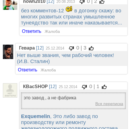
0 | 2
nown2010
[12]
20.08.2013
без комментов-12
в догонку скажу: во
многих развитых странах умышленное
тунеядство так или иначе наказывается...
Ответить
Жалоба
0 | 3
Гевара
[12]
25.12.2014
Нет выше звания, чем рабочий человек!
(И.В. Сталин)
Ответить
Жалоба
0 | 1
КВасSHOP
[12]
25.12.2014
это завод , а не фабрика
Вся переписка
Exquemelin
, Это либо завод по
производству или ремонту
железнодорожного подвижного состава,