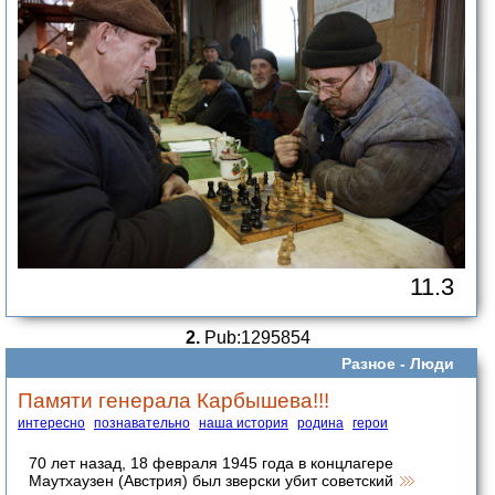
11.3
2.
Pub:1295854
Разное -
Люди
Памяти генерала Карбышева!!!
интересно
познавательно
наша история
родина
герои
70 лет назад, 18 февраля 1945 года в концлагере
Маутхаузен (Австрия) был зверски убит советский