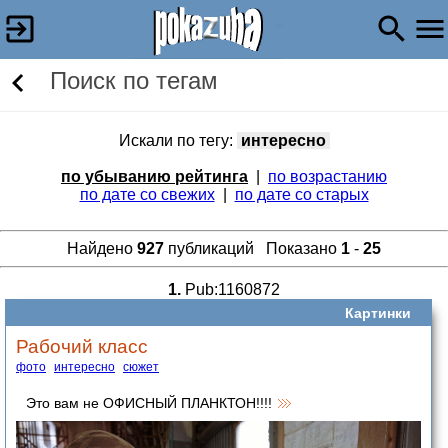
Поиск по тегам
Искали по тегу:
интересно
по убыванию рейтинга
|
по возрастанию
по дате со свежих
|
по дате со старых
Найдено
927
публикаций Показано
1
-
25
1.
Pub:1160872
Картинки
Рабочий класс
фото
интересно
сюжет
Это вам не ОФИСНЫЙ ПЛАНКТОН!!!!