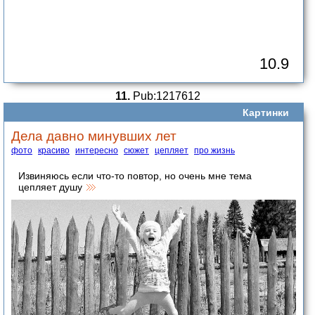
10.9
11.
Pub:1217612
Картинки
Дела давно минувших лет
фото
красиво
интересно
сюжет
цепляет
про жизнь
Извиняюсь если что-то повтор, но очень мне тема
цепляет душу