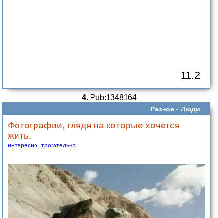
11.2
4.
Pub:1348164
Разное -
Люди
Фотографии, глядя на которые хочется
жить.
интересно
трогательно