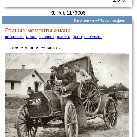
9.
Pub:1179006
Картинки -
Фотографии
Разные моменты жизни
интересно
сюжет
цепляет
красиво
фото
про жизнь
Такая странная солянка