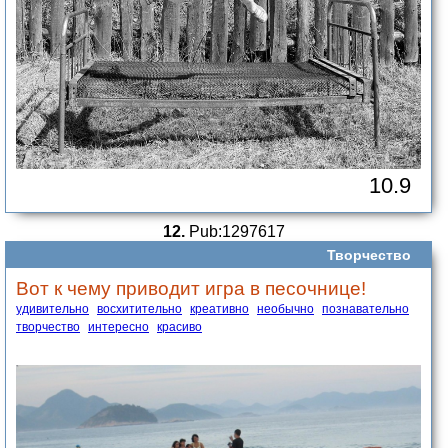
10.9
12.
Pub:1297617
Творчество
Вот к чему приводит игра в песочнице!
удивительно
восхитительно
креативно
необычно
познавательно
творчество
интересно
красиво