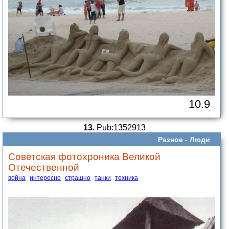
10.9
13.
Pub:1352913
Разное -
Люди
Советская фотохроника Великой
Отечественной
война
интересно
страшно
танки
техника