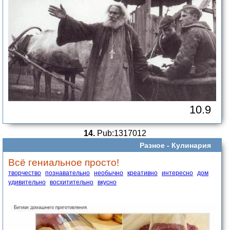
10.9
14.
Pub:1317012
Разное -
Кулинария
Всё гениальное просто!
творчество
познавательно
необычно
креативно
интересно
дом
удивительно
восхитительно
вкусно