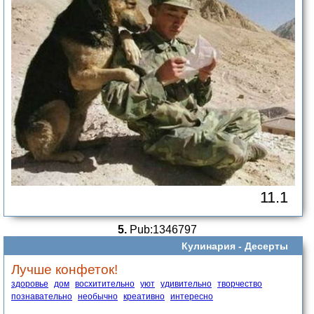
11.1
5.
Pub:1346797
Кулинария -
Десерты
Лучше конфеток!
здоровье
дом
восхитительно
уют
удивительно
творчество
познавательно
необычно
креативно
интересно