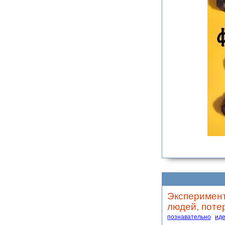
Эксперимент
людей, поте
познавательно
ид