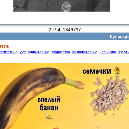
2.
Pub:1346797
Кулинари
ток!
хитительно
уют
удивительно
творчество
познавательно
необычно
креат