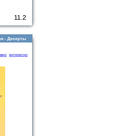
11.2
я -
Десерты
ивно
интересно