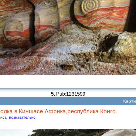
5.
Pub:1231599
Карти
олка в Киншасе,Африка,республика Конго.
мира
познавательно