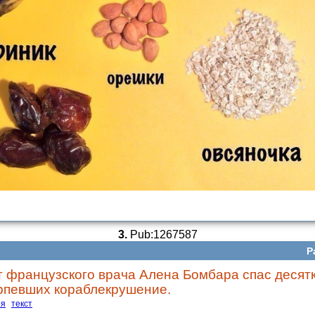
3.
Pub:1267587
Р
 французского врача Алена Бомбара спас десят
рпевших кораблекрушение.
ея
текст