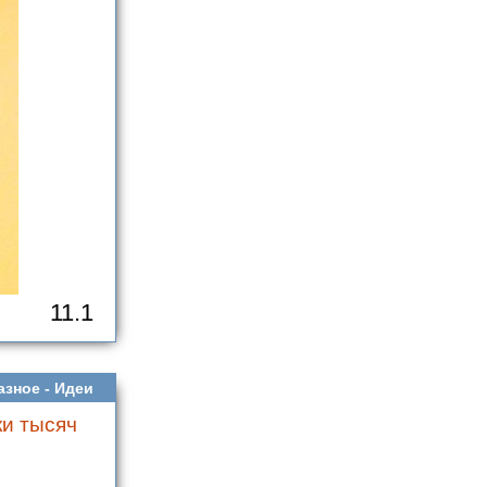
11.1
азное -
Идеи
ки тысяч