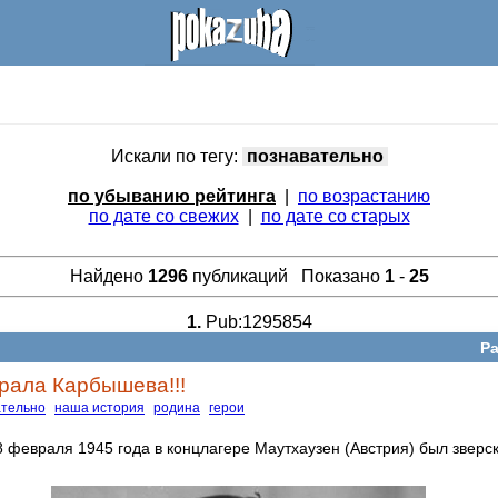
Искали по тегу:
познавательно
по убыванию рейтинга
|
по возрастанию
по дате со свежих
|
по дате со старых
Найдено
1296
публикаций Показано
1
-
25
1.
Pub:1295854
Ра
рала Карбышева!!!
ательно
наша история
родина
герои
8 февраля 1945 года в концлагере Маутхаузен (Австрия) был зверск