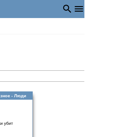
зное -
Люди
и убит