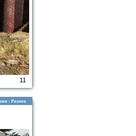
11
нки -
Разное