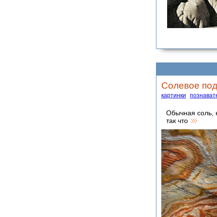
Солевое под
картинки
познават
Обычная соль, 
так что