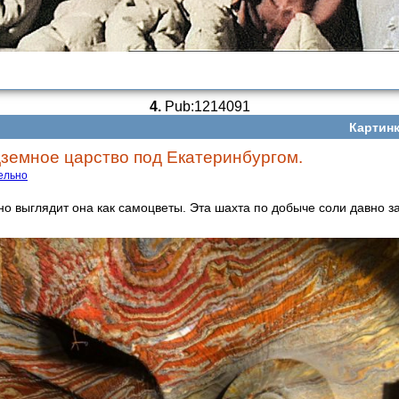
4.
Pub:1214091
Картинк
земное царство под Екатеринбургом.
ельно
но выглядит она как самоцветы. Эта шахта по добыче соли давно 