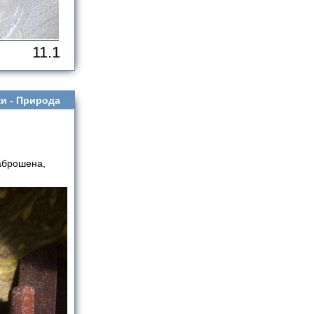
11.1
и -
Природа
заброшена,