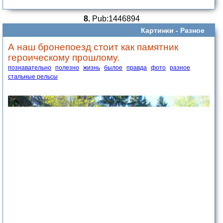
8.
Pub:1446894
Картинки -
Разное
А наш бронепоезд стоит как памятник
героическому прошлому.
познавательно
полезно
жизнь
былое
правда
фото
разное
стальные рельсы