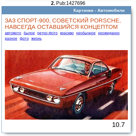
2.
Pub:1427696
Картинки -
Автомобили
ЗАЗ СПОРТ-900, СОВЕТСКИЙ PORSCHE,
НАВСЕГДА ОСТАВШИЙСЯ КОНЦЕПТОМ
автомото
былое
ретро фото
красиво
необычное
неожиданно
разное
фото
жизнь
10.7