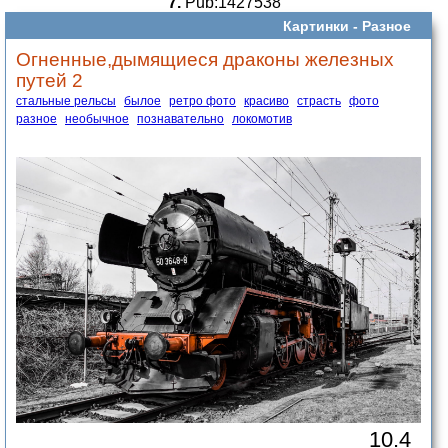
7.
Pub:1427538
Картинки -
Разное
Огненные,дымящиеся драконы железных
путей 2
стальные рельсы
былое
ретро фото
красиво
страсть
фото
разное
необычное
познавательно
локомотив
10.4