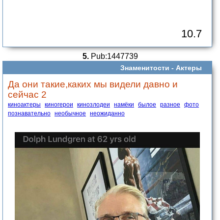
10.7
5.
Pub:1447739
Знаменитости -
Актеры
Да они такие,каких мы видели давно и
сейчас 2
киноактеры
киногерои
кинозлодеи
намёки
былое
разное
фото
познавательно
необычное
неожиданно