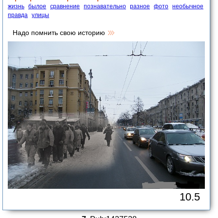
жизнь
былое
сравнение
познавательно
разное
фото
необычное
правда
улицы
Надо помнить свою историю
10.5