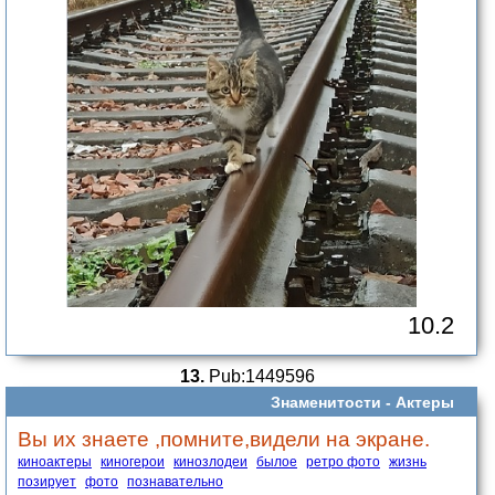
10.2
13.
Pub:1449596
Знаменитости -
Актеры
Вы их знаете ,помните,видели на экране.
киноактеры
киногерои
кинозлодеи
былое
ретро фото
жизнь
позирует
фото
познавательно