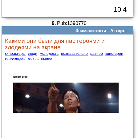
10.4
9.
Pub:1390770
Знаменитости -
Актеры
Какими они были для нас героями и
злодеями на экране
киноактеры
люди
молодость
познавательно
разное
киногерои
кинозлодеи
жизнь
былое