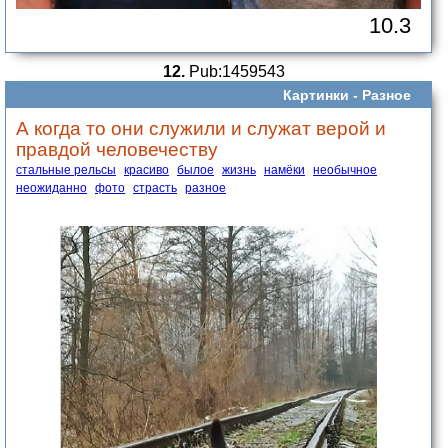
10.3
12.
Pub:1459543
Картинки -
Разное
А когда то они служили и служат верой и
правдой человечеству
стальные рельсы
красиво
былое
жизнь
намёки
необычное
неожиданно
фото
страсть
разное