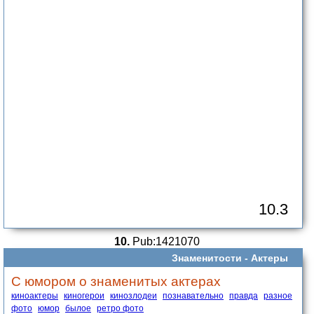
10.3
10.
Pub:1421070
Знаменитости -
Актеры
С юмором о знаменитых актерах
киноактеры
киногерои
кинозлодеи
познавательно
правда
разное
фото
юмор
былое
ретро фото