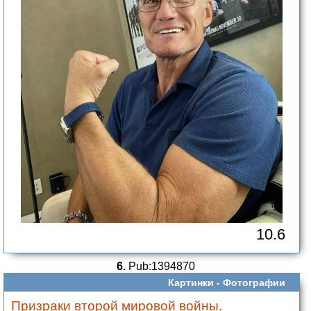
10.6
6.
Pub:1394870
Картинки -
Фотографии
Призраки второй мировой войны.