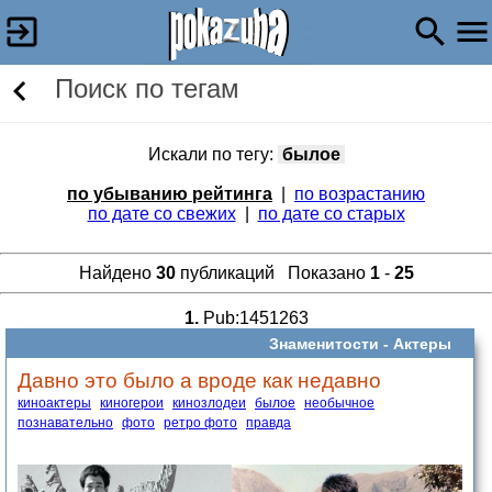
Поиск по тегам
Искали по тегу:
былое
по убыванию рейтинга
|
по возрастанию
по дате со свежих
|
по дате со старых
Найдено
30
публикаций Показано
1
-
25
1.
Pub:1451263
Знаменитости -
Актеры
Давно это было а вроде как недавно
киноактеры
киногерои
кинозлодеи
былое
необычное
познавательно
фото
ретро фото
правда