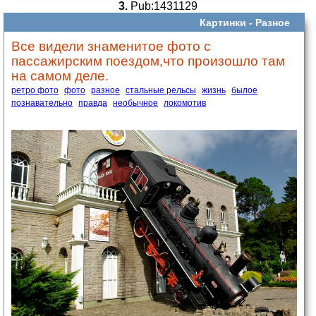
3.
Pub:1431129
Картинки -
Разное
Все видели знаменитое фото с
пассажирским поездом,что произошло там
на самом деле.
ретро фото
фото
разное
стальные рельсы
жизнь
былое
познавательно
правда
необычное
локомотив