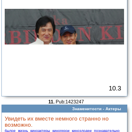
10.3
11.
Pub:1423247
Знаменитости -
Актеры
Увидеть их вместе немного странно но
возможно.
былое
жизнь
киноактеры
киногерои
кинозлодеи
познавательно